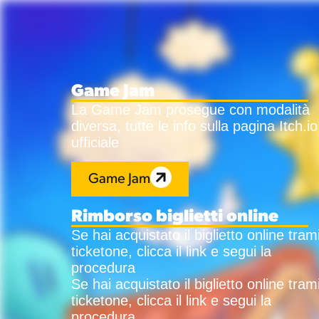
Game Jam
La Game Jam prosegue con modalità
diversa, tutte le info sulla pagina Itch.io
ufficiale
Game Jam
Rimborso biglietti online
Se hai acquistato il biglietto online tram
ticketone, clicca il link e segui la
procedura
Se hai acquistato il biglietto online tram
ticketone, clicca il link e segui la
procedura