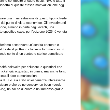
anno contribuito di cuore ospiti, NPC e tutto il
rispetto di queste stesse motivazioni che oggi
are una manifestazione di questo tipo richiede
 dal punto di vista economico. Gli investimenti
sono, almeno in parte negli eventi, una
o specifico caso, per l’edizione 2026, è venuta
eferiamo conservare un’identità coerente e
 del Festival piuttosto che venir loro meno in un
do conto di un contesto storico complicato
realtà coinvolte per chiudere le questioni che
 ticket già acquistati, in primis, ma anche tanto
ventuali altre comunicazioni.
a di FGF sia stato un’esperienza interessante
cipare e che se ne conservi un buon ricordo.
 King, un saluto di cuore e un immenso grazie