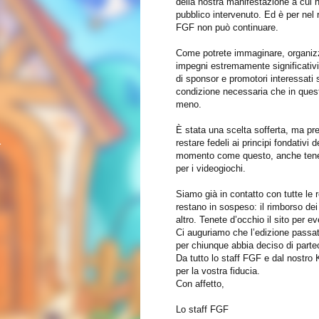
della nostra manifestazione a cui h
pubblico intervenuto. Ed è per nel 
FGF non può continuare.
Come potrete immaginare, organizz
impegni estremamente significativi
di sponsor e promotori interessati 
condizione necessaria che in quest
meno.
È stata una scelta sofferta, ma pr
a
restare fedeli ai principi fondativi
momento come questo, anche tenen
per i videogiochi.
Siamo già in contatto con tutte le 
restano in sospeso: il rimborso dei
altro. Tenete d’occhio il sito per e
Ci auguriamo che l’edizione passat
per chiunque abbia deciso di parte
Da tutto lo staff FGF e dal nostro
per la vostra fiducia.
Con affetto,
Lo staff FGF