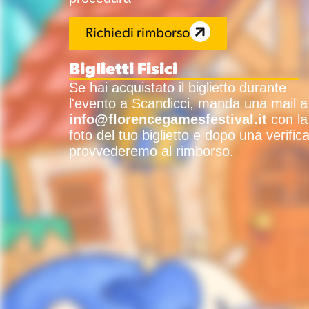
Richiedi rimborso
Biglietti Fisici
Se hai acquistato il biglietto durante
l'evento a Scandicci, manda una mail a
info@florencegamesfestival.it
con la
foto del tuo biglietto e dopo una verific
provvederemo al rimborso.